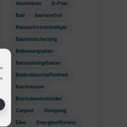
Aluminium
B-Plan
Bad
barrierefrei
Bausachverständiger
Bauversicherung
Bebauungsplan
Betonsteinpflaster
um
Bodenbeschaffenheit
Ds
Buchsbaum
Buchsbaumzünsler
Carport
Düngung
Eibe
Energieeffizienz