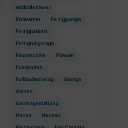
erdkollektoren
Erdwärme
Fertiggarage
Fertigparkett
Fertigteilgarage
Feuerschale
Fliesen
Fussboden
Fußbodenbelag
Garage
Garten
Gartengestaltung
Hecke
Hecken
Heizsystem
Ilex Crenata