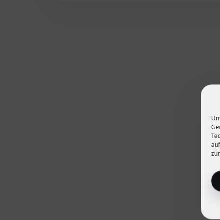
Um 
Ger
Tec
auf
zur