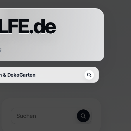
LFE.de
g
 & Deko
Garten