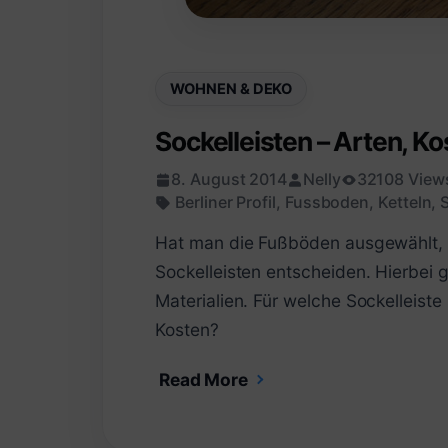
WOHNEN & DEKO
Sockelleisten – Arten, K
8. August 2014
Nelly
32108 View
Berliner Profil
,
Fussboden
,
Ketteln
,
S
Hat man die Fußböden ausgewählt, 
Sockelleisten entscheiden. Hierbei g
Materialien. Für welche Sockelleiste
Kosten?
Read More