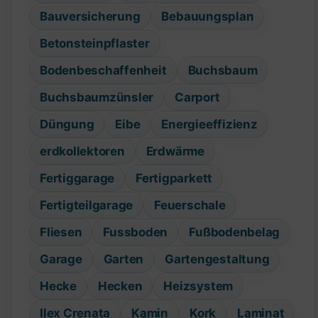
Bauversicherung
Bebauungsplan
Betonsteinpflaster
Bodenbeschaffenheit
Buchsbaum
Buchsbaumzünsler
Carport
Düngung
Eibe
Energieeffizienz
erdkollektoren
Erdwärme
Fertiggarage
Fertigparkett
Fertigteilgarage
Feuerschale
Fliesen
Fussboden
Fußbodenbelag
Garage
Garten
Gartengestaltung
Hecke
Hecken
Heizsystem
Ilex Crenata
Kamin
Kork
Laminat