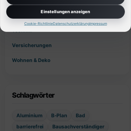
Slider
Einstellungen anzeigen
Sonstiges
Cookie-Richtlinie
Datenschutzerklärung
Impressum
Technik
Versicherungen
Wohnen & Deko
Schlagwörter
Aluminium
B-Plan
Bad
barrierefrei
Bausachverständiger