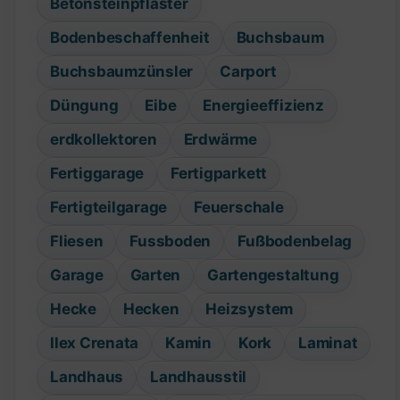
Betonsteinpflaster
Bodenbeschaffenheit
Buchsbaum
Buchsbaumzünsler
Carport
Düngung
Eibe
Energieeffizienz
erdkollektoren
Erdwärme
Fertiggarage
Fertigparkett
Fertigteilgarage
Feuerschale
Fliesen
Fussboden
Fußbodenbelag
Garage
Garten
Gartengestaltung
Hecke
Hecken
Heizsystem
Ilex Crenata
Kamin
Kork
Laminat
Landhaus
Landhausstil