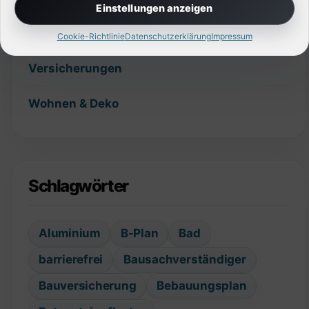
Einstellungen anzeigen
Technik
Cookie-Richtlinie
Datenschutzerklärung
Impressum
Versicherungen
Wohnen & Deko
Schlagwörter
Aluminium
B-Plan
Bad
barrierefrei
Bausachverständiger
Bauversicherung
Bebauungsplan