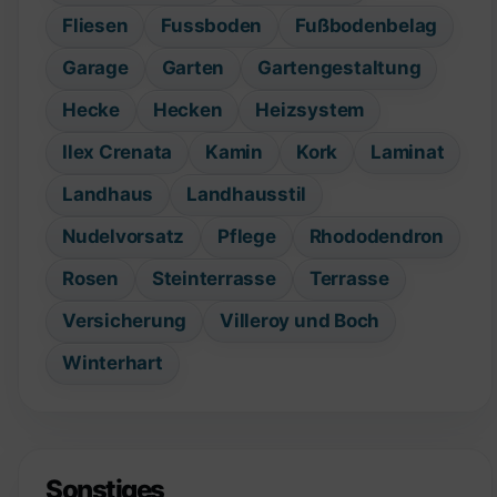
Fliesen
Fussboden
Fußbodenbelag
Garage
Garten
Gartengestaltung
Hecke
Hecken
Heizsystem
Ilex Crenata
Kamin
Kork
Laminat
Landhaus
Landhausstil
Nudelvorsatz
Pflege
Rhododendron
Rosen
Steinterrasse
Terrasse
Versicherung
Villeroy und Boch
Winterhart
Sonstiges