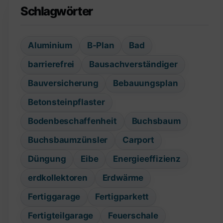
Schlagwörter
Aluminium
B-Plan
Bad
barrierefrei
Bausachverständiger
Bauversicherung
Bebauungsplan
Betonsteinpflaster
Bodenbeschaffenheit
Buchsbaum
Buchsbaumzünsler
Carport
Düngung
Eibe
Energieeffizienz
erdkollektoren
Erdwärme
Fertiggarage
Fertigparkett
Fertigteilgarage
Feuerschale