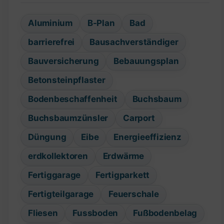
Aluminium
B-Plan
Bad
barrierefrei
Bausachverständiger
Bauversicherung
Bebauungsplan
Betonsteinpflaster
Bodenbeschaffenheit
Buchsbaum
Buchsbaumzünsler
Carport
Düngung
Eibe
Energieeffizienz
erdkollektoren
Erdwärme
Fertiggarage
Fertigparkett
Fertigteilgarage
Feuerschale
Fliesen
Fussboden
Fußbodenbelag