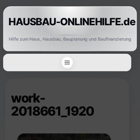
Skip
to
HAUSBAU-ONLINEHILFE.de
content
Hilfe zum Haus, Hausbau, Bauplanung und Baufinanzierung
work-
2018661_1920