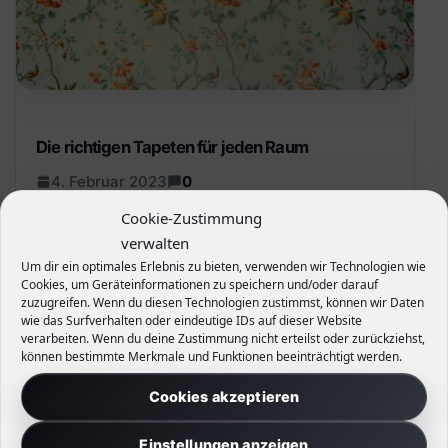
Die richtigen Tapeten für jeden Raum
4. Februar 2023
0
Cookie-Zustimmung
-Anzeige- Kaum ein Raum ist perfekt, doch
verwalten
man kann aus jedem das Beste machen –
Um dir ein optimales Erlebnis zu bieten, verwenden wir Technologien wie
Cookies, um Geräteinformationen zu speichern und/oder darauf
zum Beispiel mit Tapeten. Im Folgenden
zuzugreifen. Wenn du diesen Technologien zustimmst, können wir Daten
finden Sie Tipps, wie Sie mit einer neuen
wie das Surfverhalten oder eindeutige IDs auf dieser Website
verarbeiten. Wenn du deine Zustimmung nicht erteilst oder zurückziehst,
Wanddekoration einen Raum größer und
können bestimmte Merkmale und Funktionen beeinträchtigt werden.
höher,…
Cookies akzeptieren
Einstellungen anzeigen