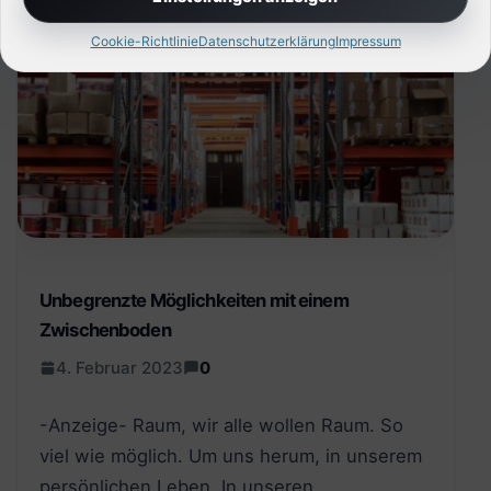
Cookie-Richtlinie
Datenschutzerklärung
Impressum
Unbegrenzte Möglichkeiten mit einem
Zwischenboden
4. Februar 2023
0
-Anzeige- Raum, wir alle wollen Raum. So
viel wie möglich. Um uns herum, in unserem
persönlichen Leben. In unseren