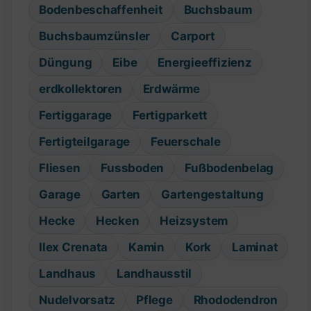
Bodenbeschaffenheit
Buchsbaum
Buchsbaumzünsler
Carport
Düngung
Eibe
Energieeffizienz
erdkollektoren
Erdwärme
Fertiggarage
Fertigparkett
Fertigteilgarage
Feuerschale
Fliesen
Fussboden
Fußbodenbelag
Garage
Garten
Gartengestaltung
Hecke
Hecken
Heizsystem
Ilex Crenata
Kamin
Kork
Laminat
Landhaus
Landhausstil
Nudelvorsatz
Pflege
Rhododendron