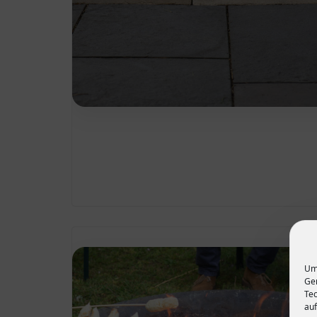
Um 
Ger
Tec
auf