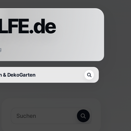
LFE.de
g
 & Deko
Garten