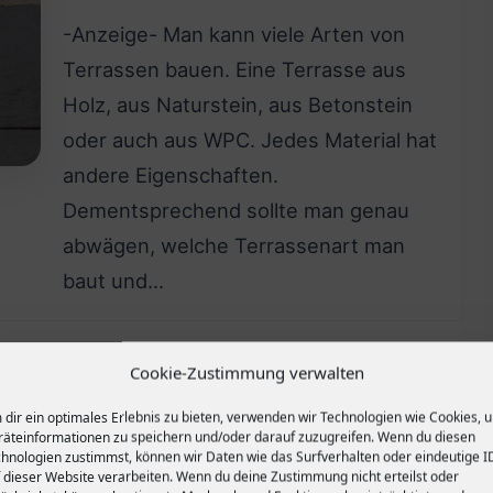
-Anzeige- Man kann viele Arten von
Terrassen bauen. Eine Terrasse aus
Holz, aus Naturstein, aus Betonstein
oder auch aus WPC. Jedes Material hat
andere Eigenschaften.
Dementsprechend sollte man genau
abwägen, welche Terrassenart man
baut und…
Cookie-Zustimmung verwalten
Feuerstelle als gemütliche Sitzgelegenheit
dir ein optimales Erlebnis zu bieten, verwenden wir Technologien wie Cookies, 
0
äteinformationen zu speichern und/oder darauf zuzugreifen. Wenn du diesen
19. Juni 2021
hnologien zustimmst, können wir Daten wie das Surfverhalten oder eindeutige I
 dieser Website verarbeiten. Wenn du deine Zustimmung nicht erteilst oder