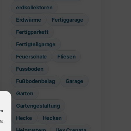
erdkollektoren
Erdwärme
Fertiggarage
Fertigparkett
Fertigteilgarage
Feuerschale
Fliesen
Fussboden
Fußbodenbelag
Garage
Garten
Gartengestaltung
um
Hecke
Hecken
Ds
Heizsystem
Ilex Crenata