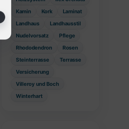
Kamin
Kork
Laminat
Landhaus
Landhausstil
Nudelvorsatz
Pflege
Rhododendron
Rosen
Steinterrasse
Terrasse
Versicherung
Villeroy und Boch
Winterhart