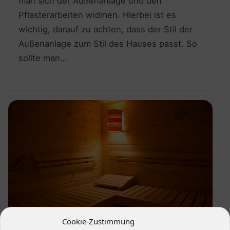
man sich der Außenanlage und den
Pflasterarbeiten widmen. Hierbei ist es
wichtig, darauf zu achten, dass der Stil der
Außenanlage zum Stil des Hauses passt. So
sollte man…
Cookie-Zustimmung