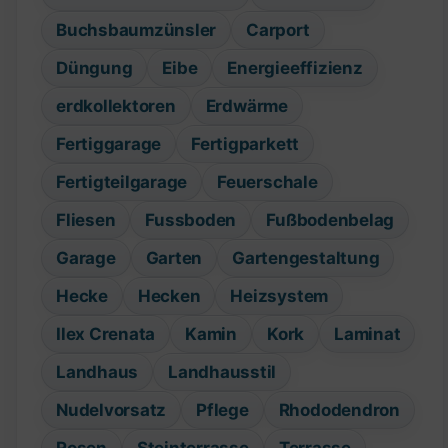
Buchsbaumzünsler
Carport
Düngung
Eibe
Energieeffizienz
erdkollektoren
Erdwärme
Fertiggarage
Fertigparkett
Fertigteilgarage
Feuerschale
Fliesen
Fussboden
Fußbodenbelag
Garage
Garten
Gartengestaltung
Hecke
Hecken
Heizsystem
Ilex Crenata
Kamin
Kork
Laminat
Landhaus
Landhausstil
Nudelvorsatz
Pflege
Rhododendron
Rosen
Steinterrasse
Terrasse