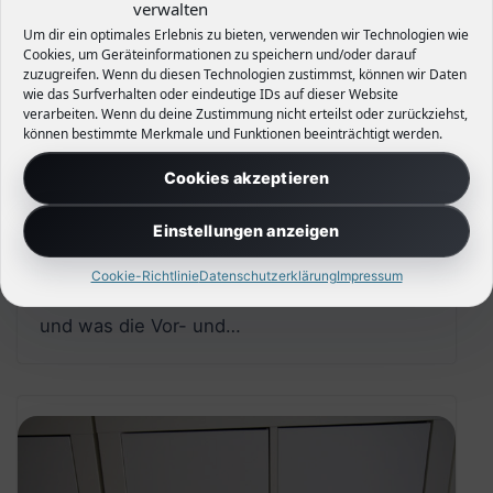
verwalten
Um dir ein optimales Erlebnis zu bieten, verwenden wir Technologien wie
Cookies, um Geräteinformationen zu speichern und/oder darauf
zuzugreifen. Wenn du diesen Technologien zustimmst, können wir Daten
Eine eigene Sauna – Arten, Saunaofen
wie das Surfverhalten oder eindeutige IDs auf dieser Website
30. Oktober 2015
0
verarbeiten. Wenn du deine Zustimmung nicht erteilst oder zurückziehst,
können bestimmte Merkmale und Funktionen beeinträchtigt werden.
-Anzeige- Regelmäßige Saunagänger
Cookies akzeptieren
überlegen sich sicher beim Hausbau, selber
Einstellungen anzeigen
eine Sauna einzubauen oder als Saunahaus
in den Garten zu stellen. Was hierbei zu
Cookie-Richtlinie
Datenschutzerklärung
Impressum
beachten ist, welche Öfen man wählen kann
und was die Vor- und…