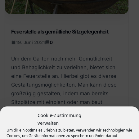
Feuerstelle als gemütliche Sitzgelegenheit
19. Juni 2021
0
Um dem Garten noch mehr Gemütlichkeit
und Behaglichkeit zu verleihen, bietet sich
eine Feuerstelle an. Hierbei gibt es diverse
Gestaltungsmöglichkeiten. Man kann diese
großzügig gestalten, indem man bereits
Sitzplätze mit einplant oder man baut
lediglich…
Cookie-Zustimmung
verwalten
Um dir ein optimales Erlebnis zu bieten, verwenden wir Technologien wie
Cookies, um Geräteinformationen zu speichern und/oder darauf