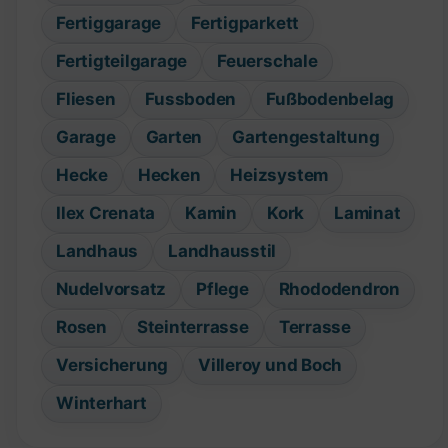
Fertiggarage
Fertigparkett
Fertigteilgarage
Feuerschale
Fliesen
Fussboden
Fußbodenbelag
Garage
Garten
Gartengestaltung
Hecke
Hecken
Heizsystem
Ilex Crenata
Kamin
Kork
Laminat
Landhaus
Landhausstil
Nudelvorsatz
Pflege
Rhododendron
Rosen
Steinterrasse
Terrasse
Versicherung
Villeroy und Boch
Winterhart