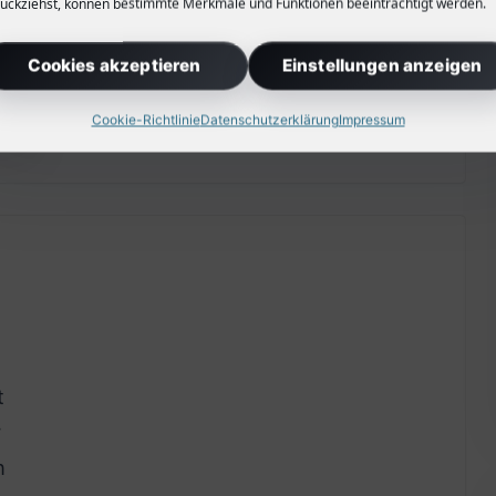
ückziehst, können bestimmte Merkmale und Funktionen beeinträchtigt werden.
Ein kleiner Naschgarten auf dem
eigenen Grundstück macht nur wenig
Cookies akzeptieren
Einstellungen anzeigen
Arbeit und viel Freude.
Cookie-Richtlinie
Datenschutzerklärung
Impressum
t
r
n