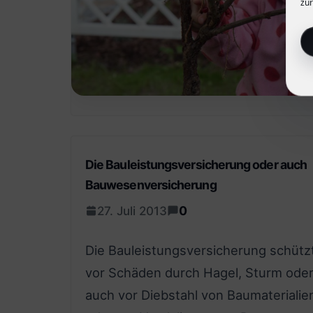
zur
Die Bauleistungsversicherung oder auch
Bauwesenversicherung
0
27. Juli 2013
Die Bauleistungsversicherung schütz
vor Schäden durch Hagel, Sturm ode
auch vor Diebstahl von Baumaterialie