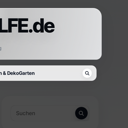
LFE.de
g
 & Deko
Garten