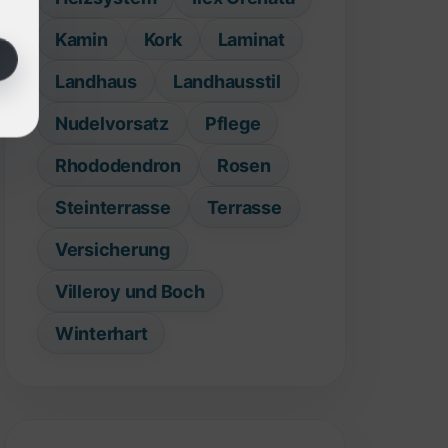
Kamin
Kork
Laminat
Landhaus
Landhausstil
Nudelvorsatz
Pflege
Rhododendron
Rosen
Steinterrasse
Terrasse
Versicherung
Villeroy und Boch
Winterhart