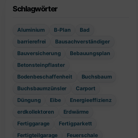
Schlagwörter
Aluminium
B-Plan
Bad
barrierefrei
Bausachverständiger
Bauversicherung
Bebauungsplan
Betonsteinpflaster
Bodenbeschaffenheit
Buchsbaum
Buchsbaumzünsler
Carport
Düngung
Eibe
Energieeffizienz
erdkollektoren
Erdwärme
Fertiggarage
Fertigparkett
Fertigteilgarage
Feuerschale