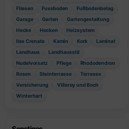
Fliesen
Fussboden
Fußbodenbelag
Garage
Garten
Gartengestaltung
Hecke
Hecken
Heizsystem
Ilex Crenata
Kamin
Kork
Laminat
Landhaus
Landhausstil
Nudelvorsatz
Pflege
Rhododendron
Rosen
Steinterrasse
Terrasse
Versicherung
Villeroy und Boch
Winterhart
Sonstiges