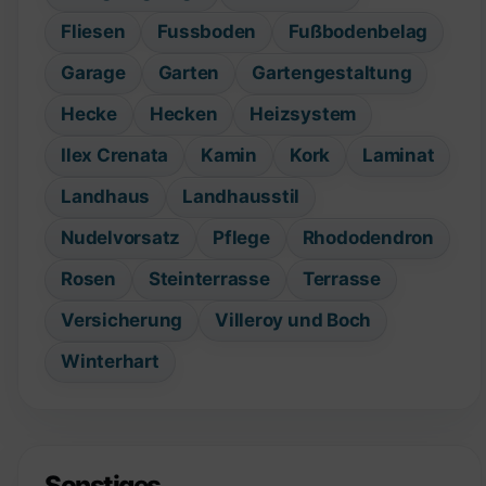
Fliesen
Fussboden
Fußbodenbelag
Garage
Garten
Gartengestaltung
Hecke
Hecken
Heizsystem
Ilex Crenata
Kamin
Kork
Laminat
Landhaus
Landhausstil
Nudelvorsatz
Pflege
Rhododendron
Rosen
Steinterrasse
Terrasse
Versicherung
Villeroy und Boch
Winterhart
Sonstiges