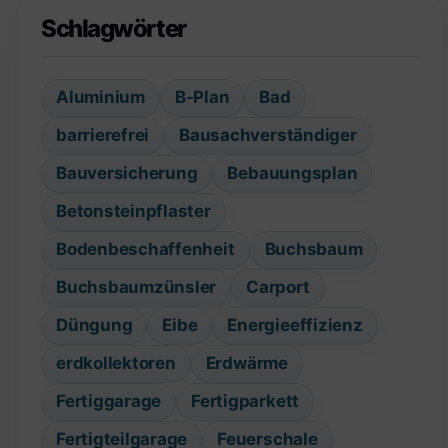
Schlagwörter
Aluminium
B-Plan
Bad
barrierefrei
Bausachverständiger
Bauversicherung
Bebauungsplan
Betonsteinpflaster
Bodenbeschaffenheit
Buchsbaum
Buchsbaumzünsler
Carport
Düngung
Eibe
Energieeffizienz
erdkollektoren
Erdwärme
Fertiggarage
Fertigparkett
Fertigteilgarage
Feuerschale