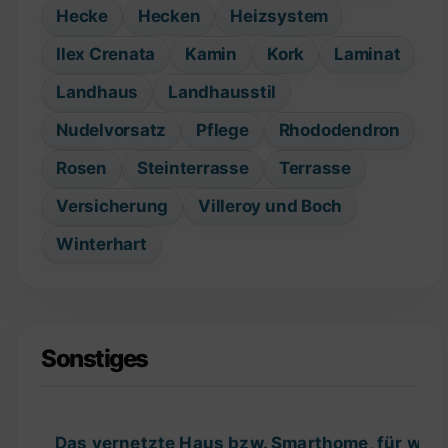
Hecke
Hecken
Heizsystem
Ilex Crenata
Kamin
Kork
Laminat
Landhaus
Landhausstil
Nudelvorsatz
Pflege
Rhododendron
Rosen
Steinterrasse
Terrasse
Versicherung
Villeroy und Boch
Winterhart
Sonstiges
Das vernetzte Haus bzw. Smarthome, für wel