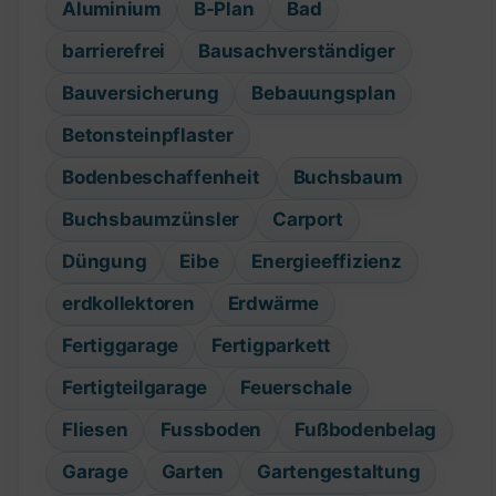
Aluminium
B-Plan
Bad
barrierefrei
Bausachverständiger
Bauversicherung
Bebauungsplan
Betonsteinpflaster
Bodenbeschaffenheit
Buchsbaum
Buchsbaumzünsler
Carport
Düngung
Eibe
Energieeffizienz
erdkollektoren
Erdwärme
Fertiggarage
Fertigparkett
Fertigteilgarage
Feuerschale
Fliesen
Fussboden
Fußbodenbelag
Garage
Garten
Gartengestaltung