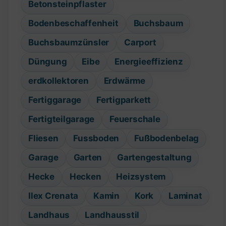
Betonsteinpflaster
Bodenbeschaffenheit
Buchsbaum
Buchsbaumzünsler
Carport
Düngung
Eibe
Energieeffizienz
erdkollektoren
Erdwärme
Fertiggarage
Fertigparkett
Fertigteilgarage
Feuerschale
Fliesen
Fussboden
Fußbodenbelag
Garage
Garten
Gartengestaltung
Hecke
Hecken
Heizsystem
Ilex Crenata
Kamin
Kork
Laminat
Landhaus
Landhausstil