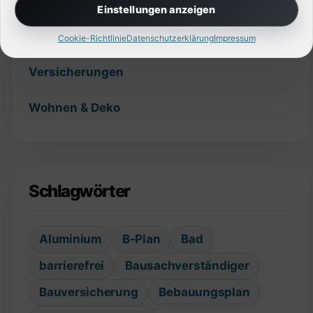
Sonstiges
Einstellungen anzeigen
Technik
Cookie-Richtlinie
Datenschutzerklärung
Impressum
Versicherungen
Wohnen & Deko
Schlagwörter
Aluminium
B-Plan
Bad
barrierefrei
Bausachverständiger
Bauversicherung
Bebauungsplan