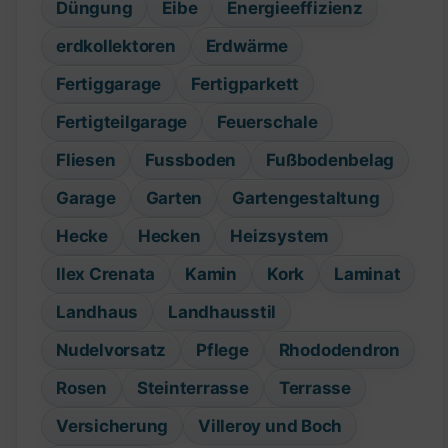
Düngung
Eibe
Energieeffizienz
erdkollektoren
Erdwärme
Fertiggarage
Fertigparkett
Fertigteilgarage
Feuerschale
Fliesen
Fussboden
Fußbodenbelag
Garage
Garten
Gartengestaltung
Hecke
Hecken
Heizsystem
Ilex Crenata
Kamin
Kork
Laminat
Landhaus
Landhausstil
Nudelvorsatz
Pflege
Rhododendron
Rosen
Steinterrasse
Terrasse
Versicherung
Villeroy und Boch