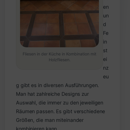
en
un
d
Fe
in
st
Fliesen in der Küche in Kombination mit
ei
Holzfliesen.
nz
eu
g gibt es in diversen Ausführungen.
Man hat zahlreiche Designs zur
Auswahl, die immer zu den jeweiligen
Räumen passen. Es gibt verschiedene
Größen, die man miteinander
kombinieren kann.