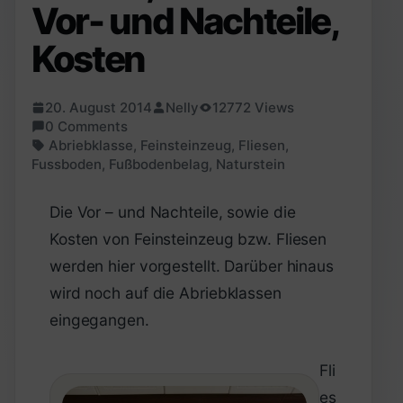
Vor- und Nachteile,
Kosten
20. August 2014
Nelly
12772 Views
0 Comments
Abriebklasse
,
Feinsteinzeug
,
Fliesen
,
Fussboden
,
Fußbodenbelag
,
Naturstein
Die Vor – und Nachteile, sowie die
Kosten von Feinsteinzeug bzw. Fliesen
werden hier vorgestellt. Darüber hinaus
wird noch auf die Abriebklassen
eingegangen.
Fli
es