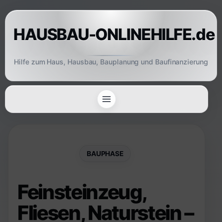
Skip
to
HAUSBAU-ONLINEHILFE.de
content
Hilfe zum Haus, Hausbau, Bauplanung und Baufinanzierung
BAUPHASE
Feinsteinzeug,
Fliesen, Naturstein –