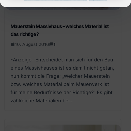
Mauerstein Massivhaus – welches Material ist
das richtige?
10. August 2016
1
-Anzeige- Entscheidet man sich für den Bau
eines Massivhauses ist es damit nicht getan,
nun kommt die Frage: „Welcher Mauerstein
bzw. welches Material beim Mauerwerk ist
für meine Bedürfnisse der Richtige?“ Es gibt
zahlreiche Materialien bei…