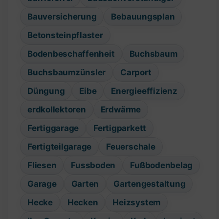
Bauversicherung
Bebauungsplan
Betonsteinpflaster
Bodenbeschaffenheit
Buchsbaum
Buchsbaumzünsler
Carport
Düngung
Eibe
Energieeffizienz
erdkollektoren
Erdwärme
Fertiggarage
Fertigparkett
Fertigteilgarage
Feuerschale
Fliesen
Fussboden
Fußbodenbelag
Garage
Garten
Gartengestaltung
Hecke
Hecken
Heizsystem