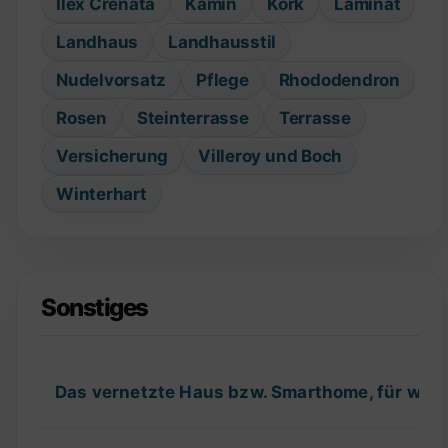
Ilex Crenata
Kamin
Kork
Laminat
Landhaus
Landhausstil
Nudelvorsatz
Pflege
Rhododendron
Rosen
Steinterrasse
Terrasse
Versicherung
Villeroy und Boch
Winterhart
Sonstiges
Das vernetzte Haus bzw. Smarthome, für wel