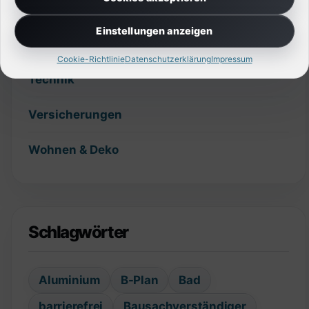
Slider
Einstellungen anzeigen
Sonstiges
Cookie-Richtlinie
Datenschutzerklärung
Impressum
Technik
Versicherungen
Wohnen & Deko
Schlagwörter
Aluminium
B-Plan
Bad
barrierefrei
Bausachverständiger