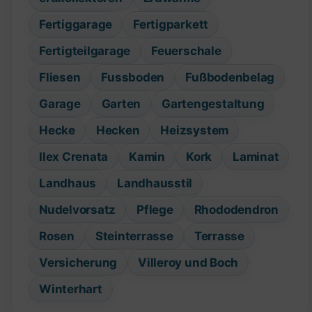
Fertiggarage
Fertigparkett
Fertigteilgarage
Feuerschale
Fliesen
Fussboden
Fußbodenbelag
Garage
Garten
Gartengestaltung
Hecke
Hecken
Heizsystem
Ilex Crenata
Kamin
Kork
Laminat
Landhaus
Landhausstil
Nudelvorsatz
Pflege
Rhododendron
Rosen
Steinterrasse
Terrasse
Versicherung
Villeroy und Boch
Winterhart