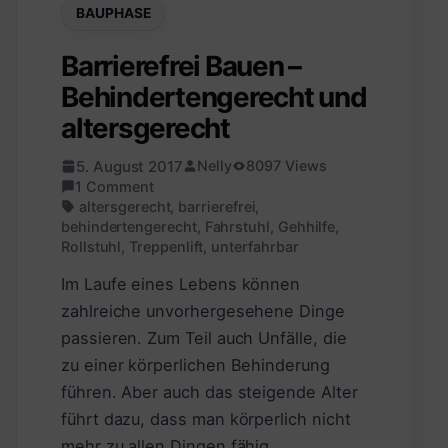
BAUPHASE
Barrierefrei Bauen –
Behindertengerecht und
altersgerecht
5. August 2017
Nelly
8097 Views
1 Comment
altersgerecht
,
barrierefrei
,
behindertengerecht
,
Fahrstuhl
,
Gehhilfe
,
Rollstuhl
,
Treppenlift
,
unterfahrbar
Im Laufe eines Lebens können
zahlreiche unvorhergesehene Dinge
passieren. Zum Teil auch Unfälle, die
zu einer körperlichen Behinderung
führen. Aber auch das steigende Alter
führt dazu, dass man körperlich nicht
mehr zu allen Dingen fähig…