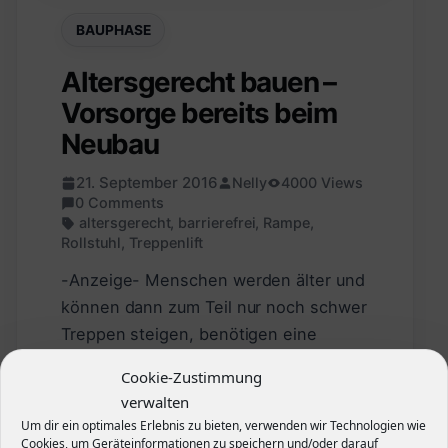
BAUPHASE
Altersgerecht bauen –
Vorsorge bereits beim
Neubau
21. September 2016
Nelly
4000 Views
0 Comments
altersgerecht
,
barrierefrei
,
Rampe
,
Rollstuhl
,
Treppenlift
-Anzeige- Menschen werden älter und
können dann zum Teil nur noch schwer
Treppen steigen, benötigen eine
Gehhilfe oder im schlimmsten Fall
Cookie-Zustimmung
sogar einen Rollstuhl. Um das Leben
verwalten
für ältere Menschen einfacher zu
Um dir ein optimales Erlebnis zu bieten, verwenden wir Technologien wie
machen gibt es…
Cookies, um Geräteinformationen zu speichern und/oder darauf