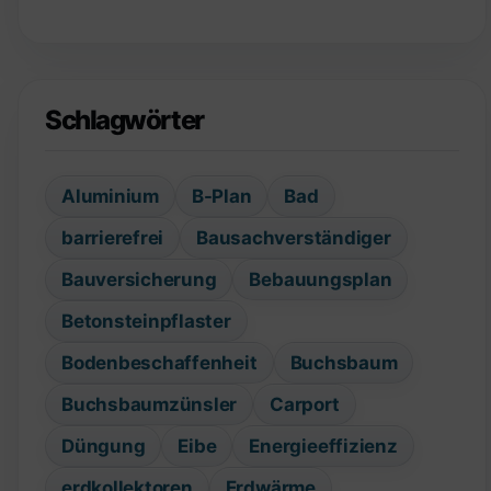
Schlagwörter
Aluminium
B-Plan
Bad
barrierefrei
Bausachverständiger
Bauversicherung
Bebauungsplan
Betonsteinpflaster
Bodenbeschaffenheit
Buchsbaum
Buchsbaumzünsler
Carport
Düngung
Eibe
Energieeffizienz
erdkollektoren
Erdwärme