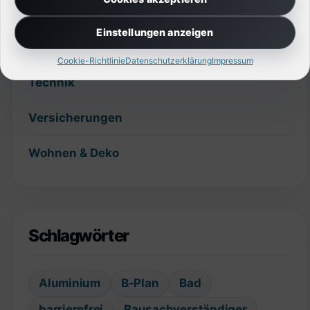
Slider
Einstellungen anzeigen
Sonstiges
Cookie-Richtlinie
Datenschutzerklärung
Impressum
Technik
Versicherungen
Wohnen & Deko
Schlagwörter
Aluminium
B-Plan
Bad
barrierefrei
Bausachverständiger