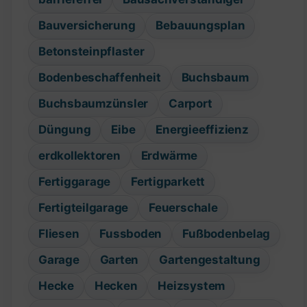
Bauversicherung
Bebauungsplan
Betonsteinpflaster
Bodenbeschaffenheit
Buchsbaum
Buchsbaumzünsler
Carport
Düngung
Eibe
Energieeffizienz
erdkollektoren
Erdwärme
Fertiggarage
Fertigparkett
Fertigteilgarage
Feuerschale
Fliesen
Fussboden
Fußbodenbelag
Garage
Garten
Gartengestaltung
Hecke
Hecken
Heizsystem