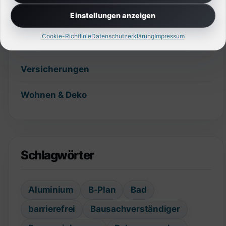
Einstellungen anzeigen
Sonstiges
Cookie-Richtlinie
Datenschutzerklärung
Impressum
Technik
Versicherungen
Wohnen & Deko
Schlagwörter
Aluminium
B-Plan
Bad
barrierefrei
Bausachverständiger