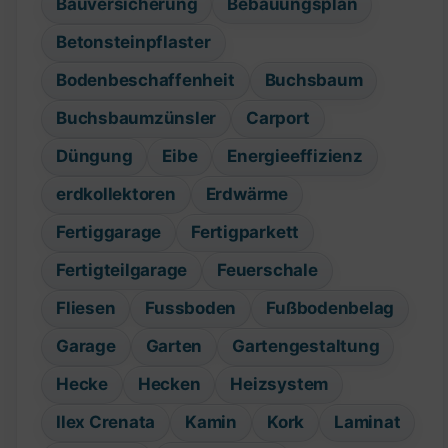
Bauversicherung
Bebauungsplan
Betonsteinpflaster
Bodenbeschaffenheit
Buchsbaum
Buchsbaumzünsler
Carport
Düngung
Eibe
Energieeffizienz
erdkollektoren
Erdwärme
Fertiggarage
Fertigparkett
Fertigteilgarage
Feuerschale
Fliesen
Fussboden
Fußbodenbelag
Garage
Garten
Gartengestaltung
Hecke
Hecken
Heizsystem
Ilex Crenata
Kamin
Kork
Laminat