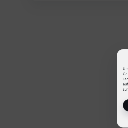
Um 
Ger
Tec
auf
zur