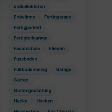
erdkollektoren
Erdwärme
Fertiggarage
Fertigparkett
Fertigteilgarage
Feuerschale
Fliesen
Fussboden
Fußbodenbelag
Garage
Garten
Gartengestaltung
Hecke
Hecken
Heizsystem
Ilex Crenata