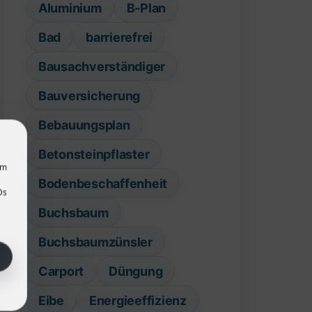
Aluminium
B-Plan
Bad
barrierefrei
Bausachverständiger
Bauversicherung
Bebauungsplan
Betonsteinpflaster
um
Bodenbeschaffenheit
Ds
Buchsbaum
Buchsbaumzünsler
Carport
Düngung
Eibe
Energieeffizienz