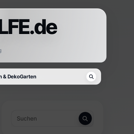
LFE.de
g
 & Deko
Garten