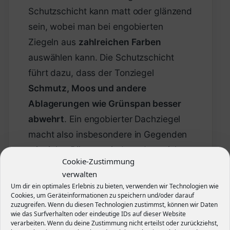
Schutzschicht kann matt oder glänzend
sein, wobei man bei engobierten
Ziegeln aus
zahlreichen Farben
auswählen kann. Die Schutzschicht
führt dazu, dass der Tonziegel
Schmutz, Moos und andere
Ablagerungen wie Grünspan besser
abwehrt
. Ein engobierter Dachziegel
macht also insbesondere in Gegenden
mit vielen Bäumen sind, so dass sich
Cookie-Zustimmung
Blätter und Moos nur schwer am
verwalten
Dachziegel festsetzen.
Um dir ein optimales Erlebnis zu bieten, verwenden wir Technologien wie
Cookies, um Geräteinformationen zu speichern und/oder darauf
zuzugreifen. Wenn du diesen Technologien zustimmst, können wir Daten
Vorteile
wie das Surfverhalten oder eindeutige IDs auf dieser Website
verarbeiten. Wenn du deine Zustimmung nicht erteilst oder zurückziehst,