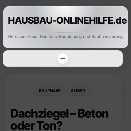
Skip
to
HAUSBAU-ONLINEHILFE.de
content
Hilfe zum Haus, Hausbau, Bauplanung und Baufinanzierung
BAUPHASE
SLIDER
Dachziegel – Beton
oder Ton?