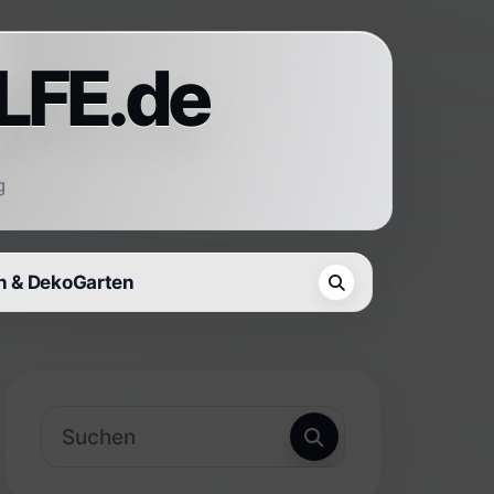
LFE.de
g
 & Deko
Garten