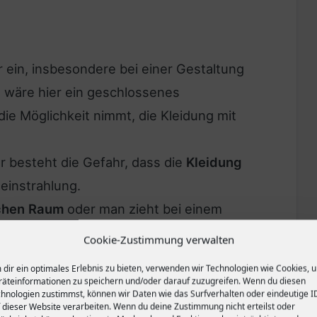
 ein, insbesondere bei einer Gestaltung
l wäre hier ein geschlossenes
ie Möglichkeit nimmt, die Kleidung mit
er besteht die Gefahr, dass die
Kleidung
einstrahlung.
ichen Raum
oder man zieht bei einem
rockenbauwand ein.
Cookie-Zustimmung verwalten
dir ein optimales Erlebnis zu bieten, verwenden wir Technologien wie Cookies, 
r Ankleide zu beachten?
äteinformationen zu speichern und/oder darauf zuzugreifen. Wenn du diesen
hnologien zustimmst, können wir Daten wie das Surfverhalten oder eindeutige I
 dieser Website verarbeiten. Wenn du deine Zustimmung nicht erteilst oder