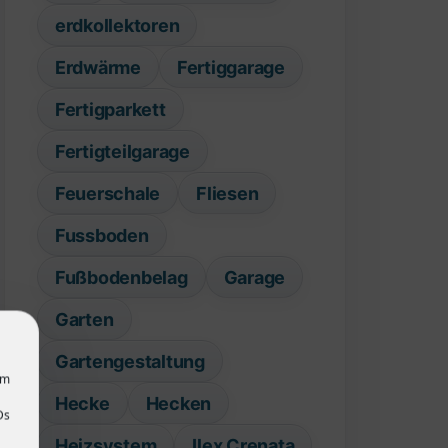
erdkollektoren
Erdwärme
Fertiggarage
Fertigparkett
Fertigteilgarage
Feuerschale
Fliesen
Fussboden
Fußbodenbelag
Garage
Garten
Gartengestaltung
um
Hecke
Hecken
Ds
Heizsystem
Ilex Crenata