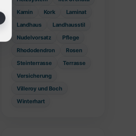
Kamin
Kork
Laminat
Landhaus
Landhausstil
Nudelvorsatz
Pflege
Rhododendron
Rosen
Steinterrasse
Terrasse
Versicherung
Villeroy und Boch
Winterhart