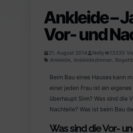
Ankleide – J
Vor- und Nac
21. August 2014
Nelly
13335 Vi
Ankleide
,
Ankleidezimmer
,
Begehb
Beim Bau eines Hauses kann man
einer jeden Frau ist ein eigen
überhaupt Sinn? Was sind die Vo
Nachteile? Was ist beim Bau d
Was sind die Vor- un