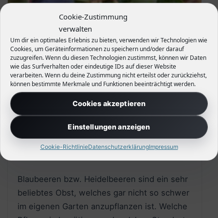
Cookie-Zustimmung
verwalten
Um dir ein optimales Erlebnis zu bieten, verwenden wir Technologien wie
Cookies, um Geräteinformationen zu speichern und/oder darauf
zuzugreifen. Wenn du diesen Technologien zustimmst, können wir Daten
wie das Surfverhalten oder eindeutige IDs auf dieser Website
verarbeiten. Wenn du deine Zustimmung nicht erteilst oder zurückziehst,
können bestimmte Merkmale und Funktionen beeinträchtigt werden.
Cookies akzeptieren
Blaubeeren im Garten – Standort, Pflege und
Einstellungen anzeigen
Tipps
Cookie-Richtlinie
Datenschutzerklärung
Impressum
27. Juli 2017
0
Blaubeeren bzw. Heidelbeeren sind ein sehr
beliebtes Obst, welches gar nicht so schwer
im eigenen Garten anzupflanzen ist. Welche