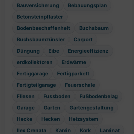
Bauversicherung
Bebauungsplan
Betonsteinpflaster
Bodenbeschaffenheit
Buchsbaum
Buchsbaumzünsler
Carport
Düngung
Eibe
Energieeffizienz
erdkollektoren
Erdwärme
Fertiggarage
Fertigparkett
Fertigteilgarage
Feuerschale
Fliesen
Fussboden
Fußbodenbelag
Garage
Garten
Gartengestaltung
Hecke
Hecken
Heizsystem
Ilex Crenata
Kamin
Kork
Laminat